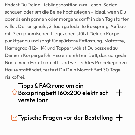
findest Du Deine Lieblingsposition zum Lesen, Serien 
schauen oder um die Beine hochzulegen – ideal, wenn Du 
abends entspannen oder morgens sanft in den Tag starten 
willst. Der originale, 2-fach gefederte Boxspring-Aufbau 
mit 7 ergonomischen Liegezonen stützt Deinen Körper 
punktgenau und sorgt für spürbare Entlastung. Matratze, 
Härtegrad (H2–H4) und Topper wählst Du passend zu 
Deinem Körpergefühl – so entsteht ein Bett, das sich jede 
Nacht nach Hotel anfühlt. Und weil echtes Probeliegen zu 
Hause stattfindet, testest Du Dein Mozart Bett 30 Tage 
risikofrei.
Tipps & FAQ rund um ein 
Boxspringbett 160x200 elektrisch 
verstellbar
Ist ein Elektrisches Boxspringbett 160x200 
Typische Fragen vor der Bestellung
auch fürs im Bett sitzen geeignet?