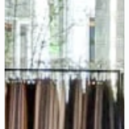
Bei Auswahl des Betts mit Matratze im Möbelstoff und 
separatem Topper wird der Topper für die separate 
Verstellbarkeit beider Seiten mittig geteilt. In diesem Fall 
solltest Du ein sogenanntes „
Split Spannbettlaken
" 
nutzen, damit beide Topper-Seiten frei beweglich bleiben.
Bei Auswahl der königlichen Matratze mit integriertem 
Topper und elektrischer Verstellbarkeit verwende für jede 
Matratzenseite ein 
einzelnes Spannbettlaken
, damit die 
Matratzenseiten frei beweglich bleiben und separat 
eingestellt werden können.
Die genauen Matratzenmaße findest Du auch im 
Konfigurator-Schritt „Matratze".
Werden Stoffmuster angeboten?
Ja, damit Du die Farben und Stoffe 
live sehen und fühlen
kannst.