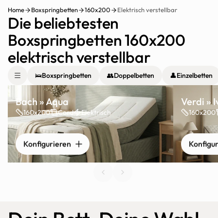
Home
Boxspringbetten
160x200
Elektrisch verstellbar
Die beliebtesten 
Boxspringbetten 160x200 
elektrisch verstellbar
🛌
Boxspringbetten
👥
Doppelbetten
👤
Einzelbetten
Bach » Aqua
Verdi » 
160x200
Cord
Elektrisch
160x200
Konfigurieren
Konfigu