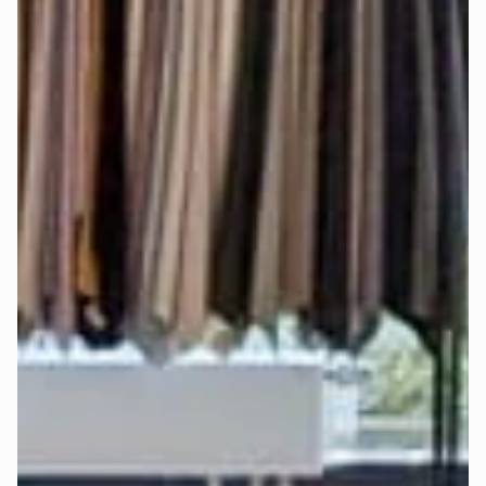
Bestelle Dir bis zu 5 
Stoffmuster
 kostenlos
 nach Hause.
Welcher Härtegrad ist der richtige für 
mich?
Alle Mozart-Matratzen sorgen dank bewährtem 
7-Zonen-
System
 für eine ergonomisch gesunde Liegeposition. Mit 
unterschiedlichen Härtegraden (H2 - weich, H3 - mittel und 
H4 - hart) lässt sich der Schlafkomfort individuell anpassen.
Bei der Auswahl des richtigen Härtegrads spielen mehrere 
Faktoren eine wichtige Rolle: Körpergröße, Körpergewicht, 
bevorzugte Schlafposition und persönliche Vorlieben.
Deshalb haben wir die 
Deep-Sleep-Formel
 entwickelt – 
eine Empfehlungsformel, die all diese Faktoren 
berücksichtigt und die beste Empfehlung für Härtegrad und 
Topper gibt.