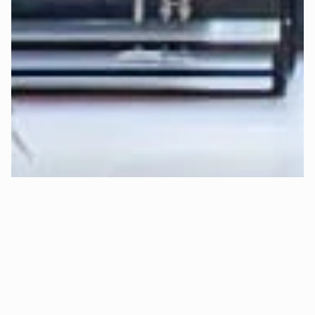
Finde jetzt in wenigen Klicks heraus, 
welcher Härtegrad 
und Topper für Dich am besten ist
:
Perfekten Härtegrad jetzt berechnen >
Erfahre 
hier
 mehr über die Funktionsweise der Deep-
Sleep-Formel von Mozart.
Kann ich risikofrei Probeschlafen 
(kostenloser Rückversand)?
Ja, absolut! 😊 Bei Mozart kannst Du 
30 Tage sorgenfrei 
Probeschlafen
.
Das bedeutet konkret:
✅ 
Kostenlose Rückgabe:
 Bist Du innerhalb von 30 Tagen 
aus Gründen des Schlafkomforts nicht zufrieden, holen wir 
Dein Bett kostenlos ab und erstatten Dir den vollen 
Kaufpreis.